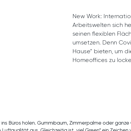
New Work: Internati
Arbeitswelten sich he
seinen flexiblen Fläc
umsetzen. Denn Coviv
Hause“ bieten, um d
Homeoffices zu locke
atur ins Büros holen. Gummibaum, Zimmerpalme oder ganze G
e Luftqualität aus. Gleichzeitig ist „viel Green“ ein Zeich